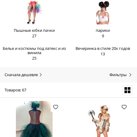
Пышные юбки пачки
парики
27
9
Белье и костюмы под латекс и из
Вечеринка в стиле 20х годов
винила
13
25
Сначала дешевле
Фильтры
Товаров: 67