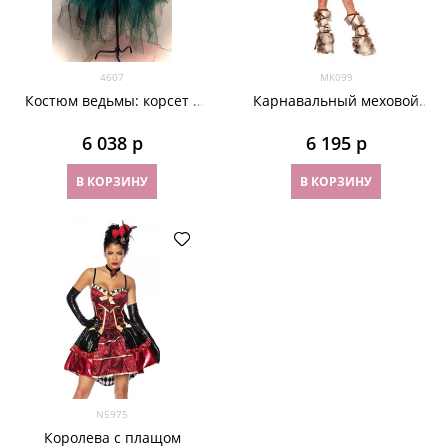
4607
МК099
Костюм ведьмы: корсет с
Карнавальный меховой
пышной юбкой. Зеленый
костюм викинга
6 038
 р
6 195
 р
В КОРЗИНУ
В КОРЗИНУ
N5975
Королева с плащом