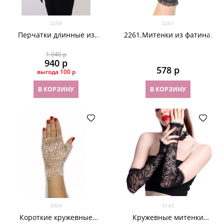
2258
2261
Перчатки длинные из
2261.Митенки из фатина.
велюра черные
Черные
1 040
 р
940
 р
578
 р
выгода
100 р
В КОРЗИНУ
В КОРЗИНУ
3004
3143
Короткие кружевные
Кружевные митенки