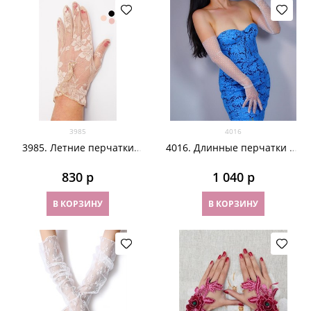
3985
4016
3985. Летние перчатки
4016. Длинные перчатки из
сенсорные с рюшей
фатина в горох. Белые
830
 р
1 040
 р
В КОРЗИНУ
В КОРЗИНУ