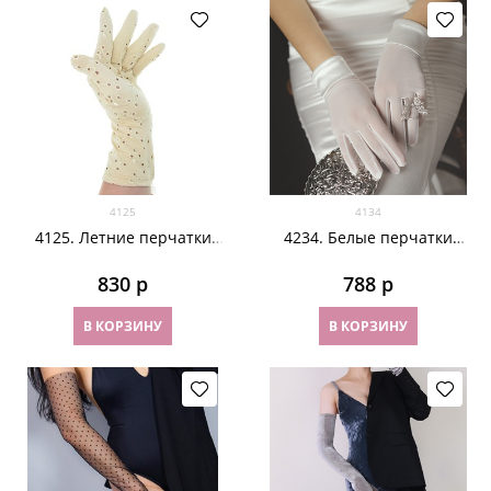
4125
4134
4125. Летние перчатки
4234. Белые перчатки
хлопок с вышивкой. Крем
сетка с атласом
830
 р
788
 р
В КОРЗИНУ
В КОРЗИНУ