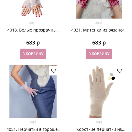
4018
4031
4018. Белые прозрачные
4031. Митенки из вязаного
рукава с цветочками
кружева ручной работы.
Ярко-розовые
683
 р
683
 р
В КОРЗИНУ
В КОРЗИНУ
4051
4053
4051. Перчатки в горошек
Короткие перчатки из