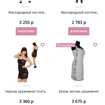
МК047
МК066
Маскарадный костюм
Маскарадный костюм
Алисы в Зазеркалье.
шикарной кошечки с
Платье и болеро
леопардовым мехом
3 255
 р
2 783
 р
В КОРЗИНУ
В КОРЗИНУ
Распродажа
ДР-07
ДР-08
Черное кружевное платье
Белое летнее кружевное
без лямок
платье
3 360
 р
3 675
 р