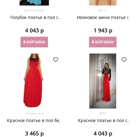
ДР67голубой
ДР-27
Голубое платье в пол с
Неоновое мини платье с
черным верхом из
декольте и воротничком
панбархата
4 043
 р
1 943
 р
В КОРЗИНУ
В КОРЗИНУ
259красный
ДР67
Красное платье в пол без
Красное платье в пол с
рукавов с кружевом на
черным бархатным верхом
лифе. 259
3 465
 р
4 043
 р