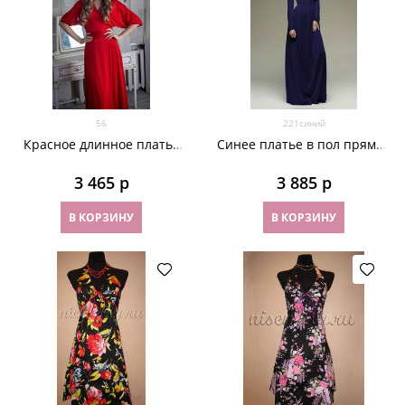
56
221синий
Красное длинное платье
Синее платье в пол прямое
халат "летучая мышь"
классическое. 221
3 465
 р
3 885
 р
В КОРЗИНУ
В КОРЗИНУ