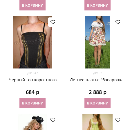
В КОРЗИНУ
В КОРЗИНУ
ДК1047
ДР102
Черный топ корсетного
Летнее платье "баварочка"
типа с желтыми полосками
684
 р
2 888
 р
В КОРЗИНУ
В КОРЗИНУ