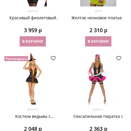
фн2528
ДР40
Красивый фиолетовый
Желтое неоновое платье с
костюм принцессы для
открытой спиной и
брюнетки
воланами
3 959
 р
2 310
 р
В КОРЗИНУ
В КОРЗИНУ
Распродажа
ДЛ8402
ДЛ8417
Костюм ведьмы с
Сексапильная пиратка с
оранжевым лифом
розовым мехом
2 048
 р
2 363
 р