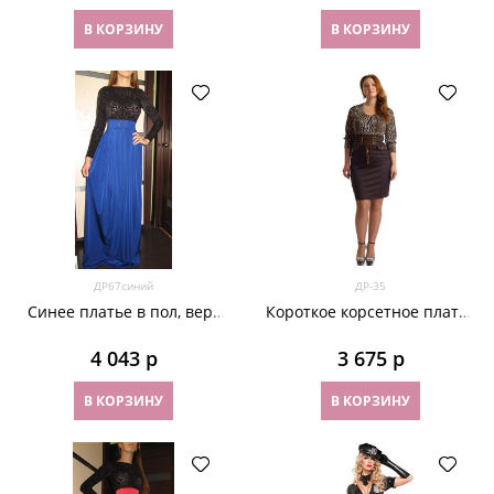
В КОРЗИНУ
В КОРЗИНУ
ДР67синий
ДР-35
Синее платье в пол, верх
Короткое корсетное платье
из панбархата
с леопардовым принтом
4 043
 р
3 675
 р
В КОРЗИНУ
В КОРЗИНУ