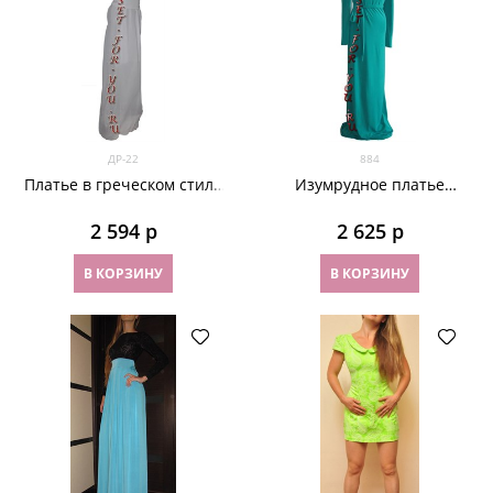
ДР-22
884
Платье в греческом стиле
Изумрудное платье
из белого шифона с белым
"Кристал" с открытым
поясом
плечом из микромасла
2 594
 р
2 625
 р
В КОРЗИНУ
В КОРЗИНУ