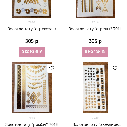
7014
7016
Золотое тату "стрекоза в
Золотое тату "стрелы" 7016
цветах" 7014
305
 р
305
 р
В КОРЗИНУ
В КОРЗИНУ
7018
7020
Золотое тату "ромбы" 7018
Золотое тату "звездное