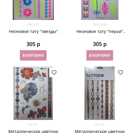
DKC-025
DKCS-006
Неоновое тату "звезды"
Неоновое тату "перья"
DKC-025
DKCS-006
305
 р
305
 р
В КОРЗИНУ
В КОРЗИНУ
AS-019
AS-028
Металлическое цветное
Металлическое цветное