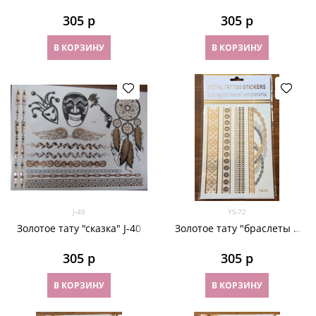
YS-66
305
 р
305
 р
В КОРЗИНУ
В КОРЗИНУ
J-40
YS-72
Золотое тату "сказка" J-40
Золотое тату "браслеты и
цепи" YS-7
305
 р
305
 р
В КОРЗИНУ
В КОРЗИНУ