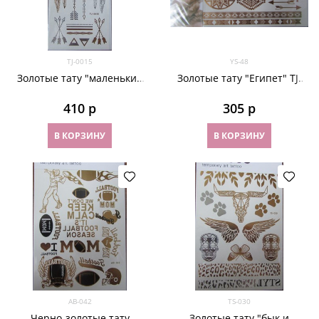
TJ-0015
YS-48
Золотые тату "маленький
Золотые тату "Египет" TJ-
ловец снов" TJ-0015
0015
410
 р
305
 р
В КОРЗИНУ
В КОРЗИНУ
AB-042
TS-030
Черно-золотые тату
Золотые тату "бык и