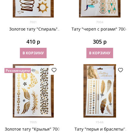
7001
7004
Золотое тату "Спираль"
Тату "череп с рогами" 7004
7001
410
 р
305
 р
В КОРЗИНУ
В КОРЗИНУ
Рекомендуем
7005
YS-66
Золотое тату "Крылья" 7005
Тату "перья и браслеты"