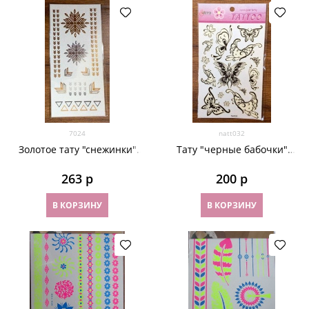
7024
natt032
Золотое тату "снежинки"
Тату "черные бабочки"
7024
natt032
263
 р
200
 р
В КОРЗИНУ
В КОРЗИНУ