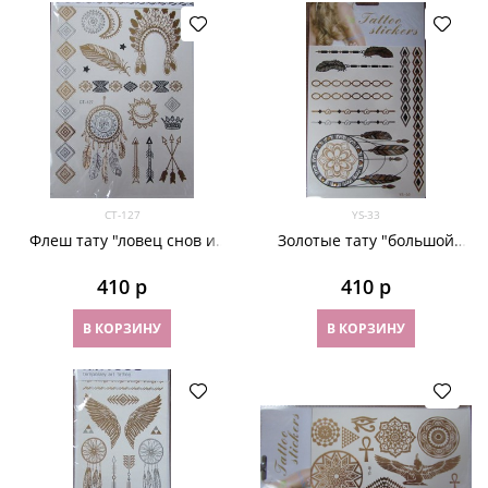
СТ-127
YS-33
Флеш тату "ловец снов и
Золотые тату "большой
орнамент" СТ-127
ловец снов" YS-33
410
 р
410
 р
В КОРЗИНУ
В КОРЗИНУ