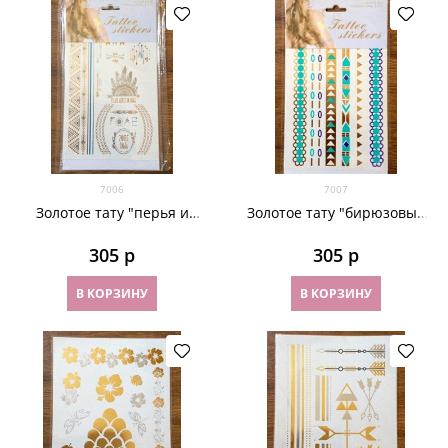
7006
7007
Золотое тату "перья и
Золотое тату "бирюзовые
стрелы" 7006
браслеты" 7007
305
 р
305
 р
В КОРЗИНУ
В КОРЗИНУ