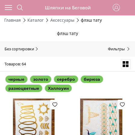
Шляпки на Беговой
Главная
Каталог
Аксессуары
флэш тату
флэш тату
Без сортировки
Фильтры
Товаров: 64
черные
золото
серебро
бирюза
разноцветные
Хэллоуин