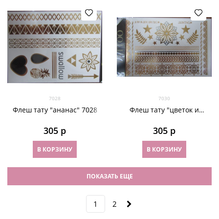
7028
7030
Флеш тату "ананас" 7028
Флеш тату "цветок и
звезды" 7030
305
 р
305
 р
В КОРЗИНУ
В КОРЗИНУ
ПОКАЗАТЬ ЕЩЕ
1
2