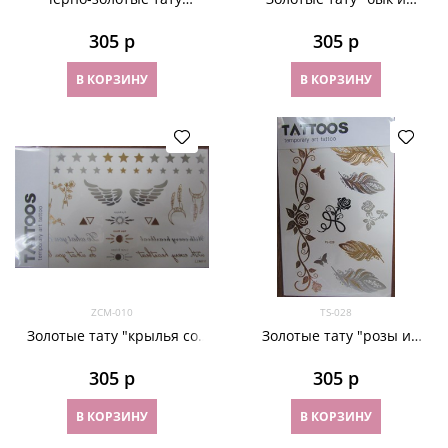
"футбол" AB-042
крылья" TS-030
305
 р
305
 р
В КОРЗИНУ
В КОРЗИНУ
ZCM-010
TS-028
Золотые тату "крылья со
Золотые тату "розы и
звездами" ZCM-010
перья"TS-028
305
 р
305
 р
В КОРЗИНУ
В КОРЗИНУ