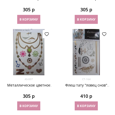
тату "голова льва" AS-019
тату "браслеты с камнями"
AS-028
305
 р
305
 р
В КОРЗИНУ
В КОРЗИНУ
AS-007
СТ-164
Металлическое цветное
Флеш тату "ловец снов"
тату "ожерелье" AS-007
СТ-164
305
 р
410
 р
В КОРЗИНУ
В КОРЗИНУ