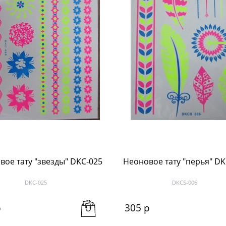
вое тату "звезды" DKC-025
Неоновое тату "перья" DK
DKC-025
DKCS-006
р
305
 р