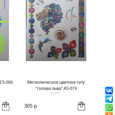
CS-006
Металлическое цветное тату
"голова льва" AS-019
AS-019
305
 р