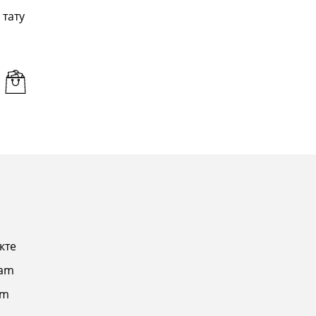
 тату
кте
ram
am