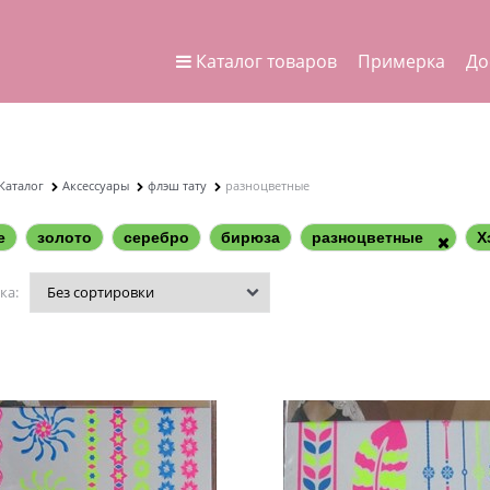
Каталог товаров
Примерка
До
Каталог
Аксессуары
флэш тату
разноцветные
е
золото
серебро
бирюза
разноцветные
Х
ка: