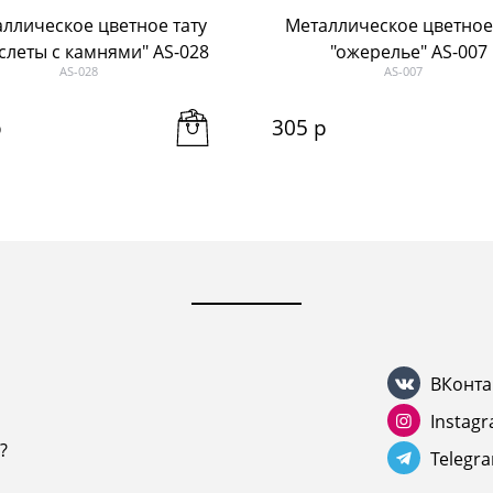
ллическое цветное тату
Металлическое цветное
слеты с камнями" AS-028
"ожерелье" AS-007
AS-028
AS-007
р
305
 р
ВКонта
Instag
?
Telegr