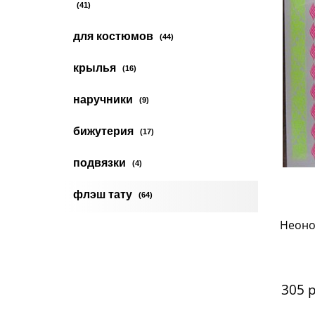
(41)
для костюмов
(44)
крылья
(16)
наручники
(9)
бижутерия
(17)
подвязки
(4)
флэш тату
(64)
Неоно
305
 