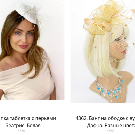
пка таблетка с перьями
4362. Бант на ободке с в
Беатрис. Белая
Дафна. Разные цвет
4580
4362