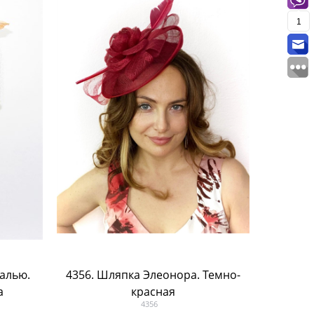
1
уалью.
4356. Шляпка Элеонора. Темно-
а
красная
4356