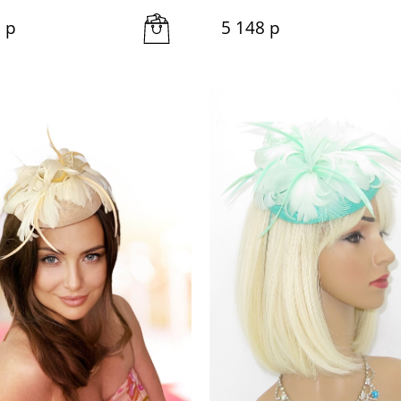
0
 р
5 148
 р