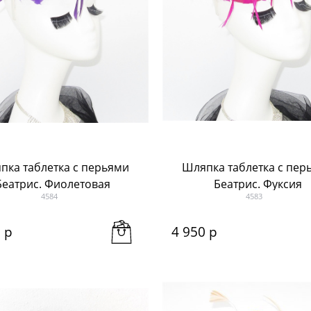
пка таблетка с перьями
Шляпка таблетка с пер
Беатрис. Фиолетовая
Беатрис. Фуксия
4584
4583
0
 р
4 950
 р