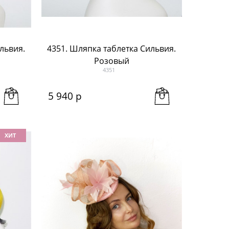
львия.
4351. Шляпка таблетка Сильвия.
Розовый
4351
5 940
 р
ХИТ