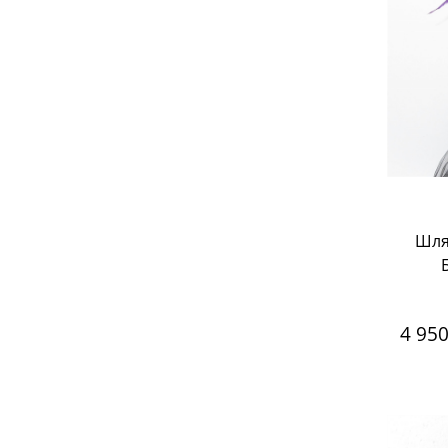
Шля
4 95