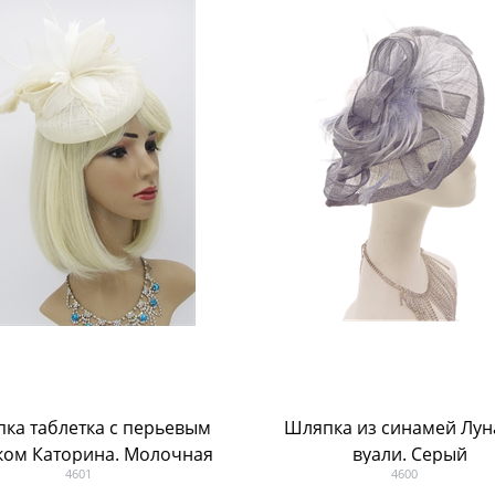
ка таблетка с перьевым
Шляпка из синамей Луна без
ком Каторина. Молочная
вуали. Серый
4601
4600