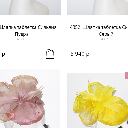
 Шляпка таблетка Сильвия.
4352. Шляпка таблетка Си
Пудра
Серый
4353
4352
0
 р
5 940
 р