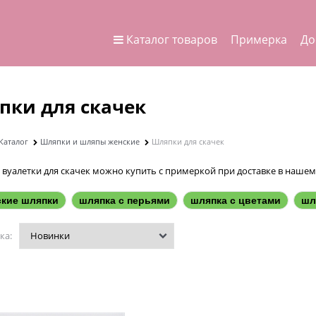
Каталог товаров
Примерка
До
пки для скачек
Каталог
Шляпки и шляпы женские
Шляпки для скачек
 вуалетки для скачек можно купить с примеркой при доставке в нашем
ские шляпки
шляпка с перьями
шляпка с цветами
шл
ка: