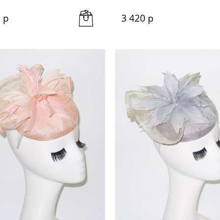
0
 р
3 420
 р