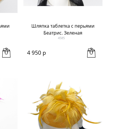
ьями
Шляпка таблетка с перьями
Беатрис. Зеленая
4585
4 950
 р