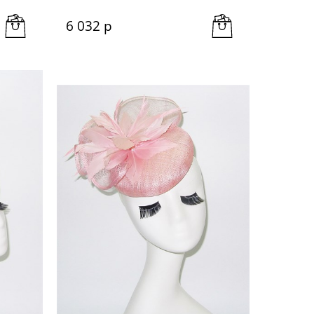
6 032
 р