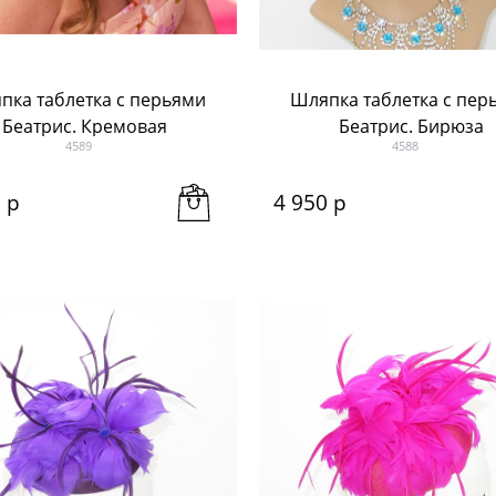
пка таблетка с перьями
Шляпка таблетка с пер
Беатрис. Кремовая
Беатрис. Бирюза
4589
4588
0
 р
4 950
 р