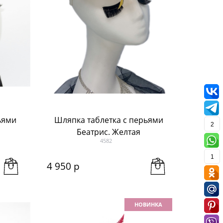
ьями
Шляпка таблетка с перьями
2
Беатрис. Желтая
4582
1
4 950
 р
НОВИНКА