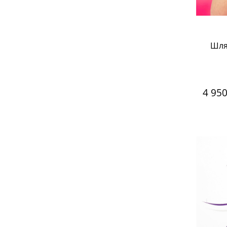
Шля
4 95