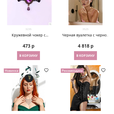
3235
3525
Кружевной чокер с
Черная вуалетка с черной
фиолетовой лентой
брошью "бабочки"
473
 р
4 818
 р
В КОРЗИНУ
В КОРЗИНУ
Новинка
Рекомендуем