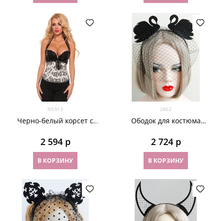
N5913
2862
Черно-белый корсет с
Ободок для костюма
лямками
Черного лебедя
2 594
 р
2 724
 р
В КОРЗИНУ
В КОРЗИНУ