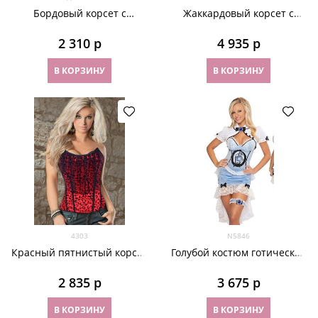
Бордовый корсет с
Жаккардовый корсет с
вышивкой
глубоким декольте на
лямках
2 310
 р
4 935
 р
В КОРЗИНУ
В КОРЗИНУ
4303
N5846
Красный пятнистый корсет
Голубой костюм готической
декоративной сеткой по
принцессы
лифу
2 835
 р
3 675
 р
В КОРЗИНУ
В КОРЗИНУ