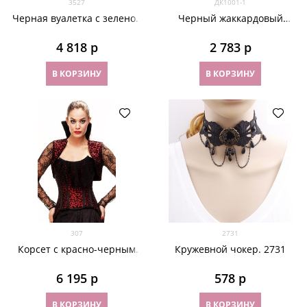
3527
ДК1001-1
Черная вуалетка с зеленой
Черный жаккардовый
брошью "бабочки"
корсет с выбитым узором
4 818
 р
2 783
 р
В КОРЗИНУ
В КОРЗИНУ
307
2731
Корсет с красно-черным
Кружевной чокер. 2731
узором и с болеро
6 195
 р
578
 р
В КОРЗИНУ
В КОРЗИНУ