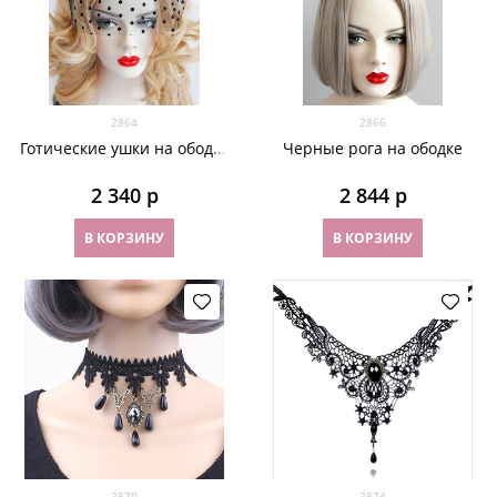
2864
2866
Готические ушки на ободке
Черные рога на ободке
с вуалью
2 340
 р
2 844
 р
В КОРЗИНУ
В КОРЗИНУ
2870
2874