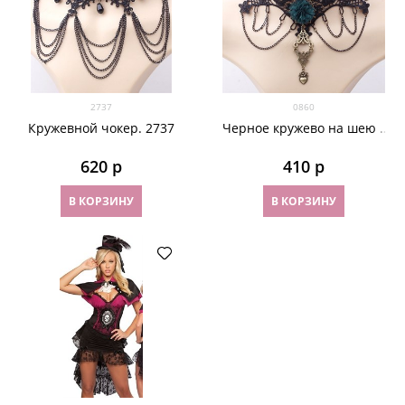
2737
0860
Кружевной чокер. 2737
Черное кружево на шею с
зеленой розой
620
 р
410
 р
В КОРЗИНУ
В КОРЗИНУ