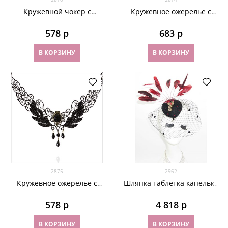
Кружевной чокер с
Кружевное ожерелье с
подвеской
камнем
578
 р
683
 р
В КОРЗИНУ
В КОРЗИНУ
2875
2962
Кружевное ожерелье с
Шляпка таблетка капелька
розочкой
с вуалью и красной
брошью
578
 р
4 818
 р
В КОРЗИНУ
В КОРЗИНУ