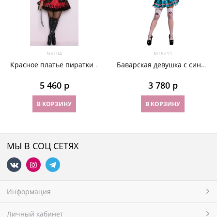
N5104
МТ6211
Красное платье пиратки с
Баварская девушка с синей
камзолом
юбкой и без лямок
5 460
 р
3 780
 р
В КОРЗИНУ
В КОРЗИНУ
МЫ В СОЦ СЕТЯХ
Информация
Личный кабинет