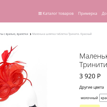
Каталог товаров
Примерка
До
ы с вуалью, вуалетки
Маленька шляпка таблетка Тринити. Красный
Маленьк
Тринити
3 920
 Р
Другие цвета
молочный
кр