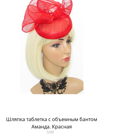
Шляпка таблетка с объемным бантом
4213. 
Аманда. Красная
3288