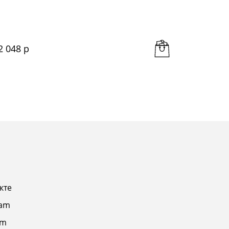
2 048
 р
3 102
 
кте
ram
am