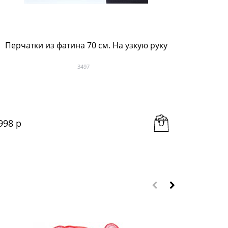
Перчатки из фатина 70 см. На узкую руку
Красные
3497
998
 р
683
 р