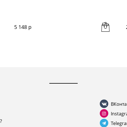
5 148
 р
ВКонта
Instag
?
Telegr