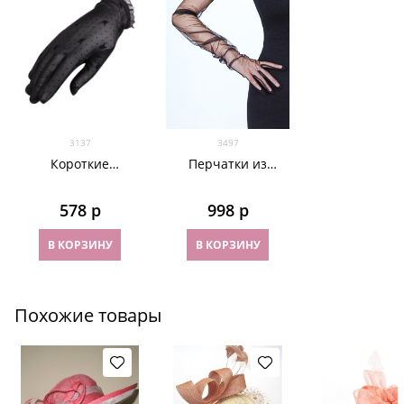
3137
3497
Короткие
Перчатки из
прозрачные
фатина 70 см. На
перчатки с
узкую руку
578
 р
998
 р
плейбойчиками. 6
цветов
В КОРЗИНУ
В КОРЗИНУ
Похожие товары