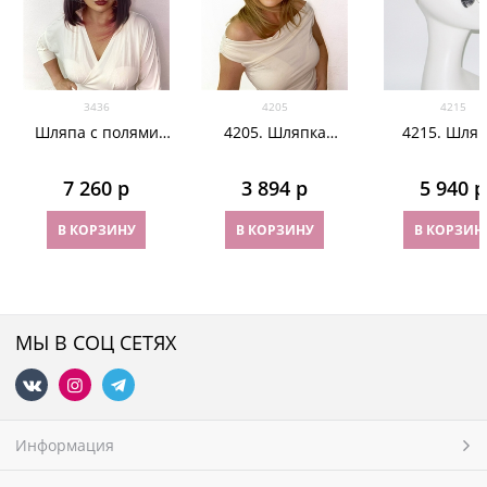
3436
4205
4215
Шляпа с полями
4205. Шляпка
4215. Шляп
для скачек с
таблетка с
таблетка 
бирюзовыми
объемным бантом
синамей Веро
7 260
 р
3 894
 р
5 940
 р
перьями. Белая
Аманда. Белая
Белая
В КОРЗИНУ
В КОРЗИНУ
В КОРЗИН
МЫ В СОЦ СЕТЯХ
Информация