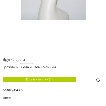
Другие цвета
розовый
белый
темно-синий
Есть в наличии (
1
)
Артикул:
4335
Цвет: