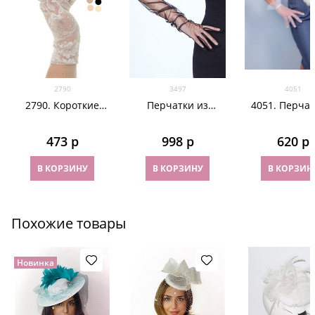
2790
3497
4051
2790. Короткие
Перчатки из
4051. Перчат
перчатки. Гипюр
фатина 70 см. На
горошек коро
узкую руку
Белые
473
 р
998
 р
620
 р
В КОРЗИНУ
В КОРЗИНУ
В КОРЗИН
Похожие товары
Новинка