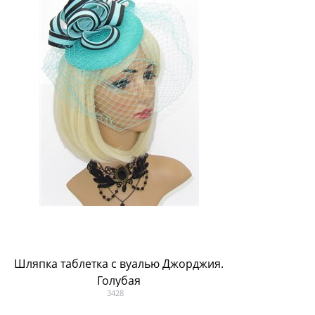
Шляпка таблетка с вуалью Джорджия.
4177. М
Голубая
3428