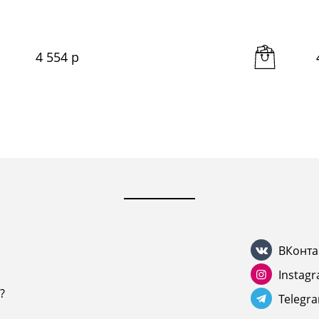
4 554
 р
ВКонта
Instag
?
Telegr