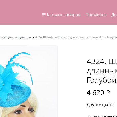
Каталог товаров
Примерка
До
ы с вуалью, вуалетки
4324. Шляпка таблетка с длинными перьями Инга. Голуб
4324. Ш
длинным
Голубой
4 620
 Р
Другие цвета
бордо
зелены