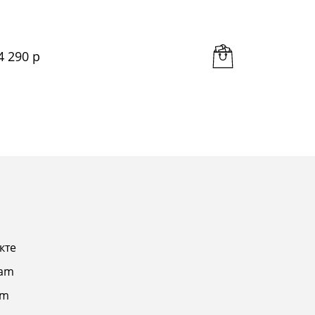
4 290
 р
5 148
 
кте
ram
am