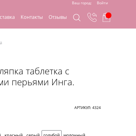
Ваш город:
Войти
ставка
Контакты
Отзывы
ой
ляпка таблетка с
и перьями Инга.
АРТИКУЛ:
4324
й
красный
серый
голубой
молочный