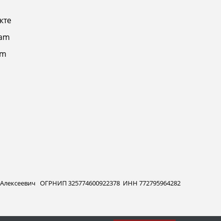
кте
ram
am
 Алексеевич ОГРНИП 325774600922378 ИНН 772795964282