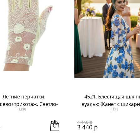
Летние перчатки.
4521. Блестящая шляпк
жево+трикотаж. Светло-
вуалью Жанет с шикар
3835
4521
желтые
перьями. Голубая
4 440
 р
р
3 440
 р