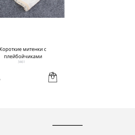
Короткие митенки с
плейбойчиками
3461
р