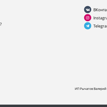
ВКонта
Instag
?
Telegr
ИП Рычагов Валерий