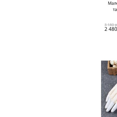
Мал
т
3 180
 
2 48