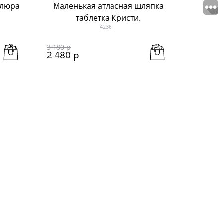
елюра
Маленькая атласная шляпка
таблетка Кристи.
4236
Зеленый+фиолет
3 180
 р
2 480
 р