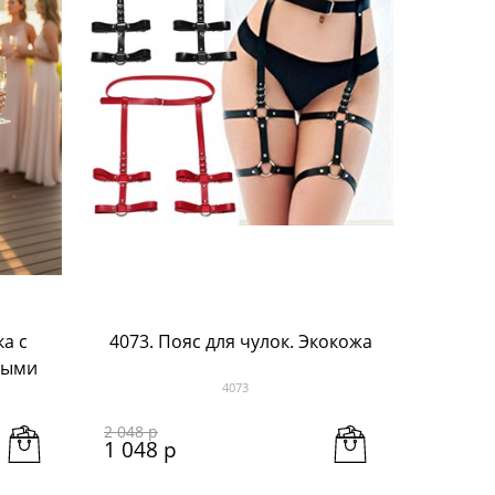
а с
4073. Пояс для чулок. Экокожа
ными
4073
2 048
 р
1 048
 р