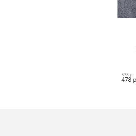
578
 р
478
 