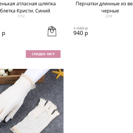
енькая атласная шляпка
Перчатки длинные из в
аблетка Кристи. Синий
черные
3152
2258
р
1 040
 р
0
 р
940
 р
СКИДКА 100 Р