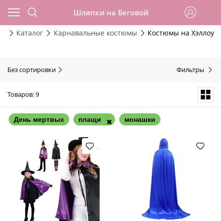
Шляпки на Беговой
ая
Каталог
Карнавальные костюмы
Костюмы на Хэллоуи
Без сортировки
Фильтры
Товаров: 9
День мертвых
плащи
монашки