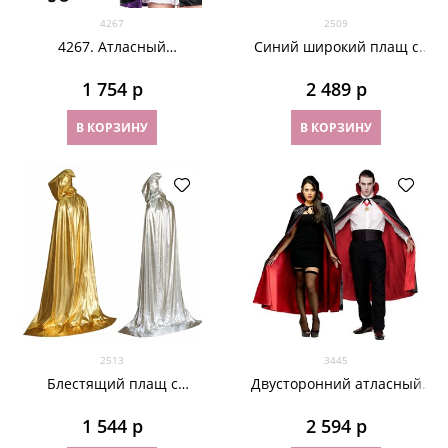
4267
2509
4267. Атласный
Синий широкий плащ с
двусторонний плащ со
капюшоном
шляпой
1 754
 р
2 489
 р
В КОРЗИНУ
В КОРЗИНУ
2513
3445
Блестящий плащ с
Двусторонний атласный
капюшоном
плащ без капюшона. 150см
1 544
 р
2 594
 р