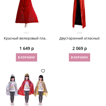
2507
2508
Красный велюровый плащ.
Двусторонний атласный
120 см
плащ с капюшоном
1 649
 р
2 069
 р
В КОРЗИНУ
В КОРЗИНУ