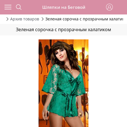
Шляпки на Беговой
да
Архив товаров
Зеленая сорочка с прозрачным халатик
Зеленая сорочка с прозрачным халатиком