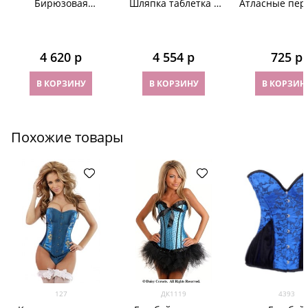
Бирюзовая
Шляпка таблетка с
Атласные пер
плетеная шляпка
вуалью и голубой
со сборками 
Лора
брошью
Ярко-голуб
4 620
 р
4 554
 р
725
 р
В КОРЗИНУ
В КОРЗИНУ
В КОРЗИН
Похожие товары
127
ДК1119
4393