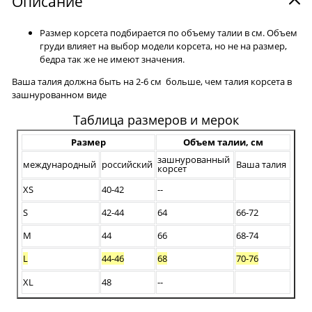
Описание
Размер корсета подбирается по объему талии в см. Объем
груди влияет на выбор модели корсета, но не на размер,
бедра так же не имеют значения.
Ваша талия должна быть на 2-6 см больше, чем талия корсета в
зашнурованном виде
Таблица размеров и мерок
Размер
Объем талии, см
зашнурованный
международный
российский
Ваша талия
корсет
XS
40-42
--
S
42-44
64
66-72
M
44
66
68-74
L
44-46
68
70-76
XL
48
--