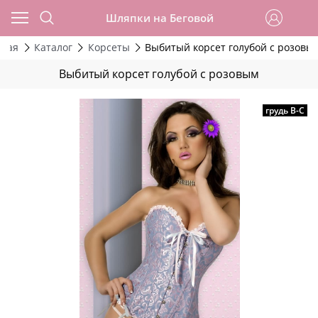
Шляпки на Беговой
вная
Каталог
Корсеты
Выбитый корсет голубой с розовы
Выбитый корсет голубой с розовым
грудь В-С