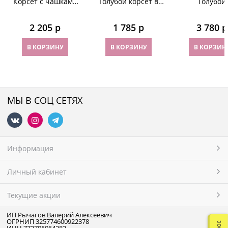
Корсет с чашками
Голубой корсет в
Голубой
цвета морской
горошек,
удлиненный к
волны
декорирован
с черной се
2 205
 р
1 785
 р
3 780
 р
широкими рюшами
В КОРЗИНУ
В КОРЗИНУ
В КОРЗИН
МЫ В СОЦ СЕТЯХ
Информация
Личный кабинет
Текущие акции
ИП Рычагов Валерий Алексеевич
ОГРНИП 325774600922378
ИНН 772795964282