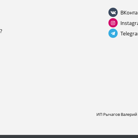
ВКонта
Instag
?
Telegr
ИП Рычагов Валерий