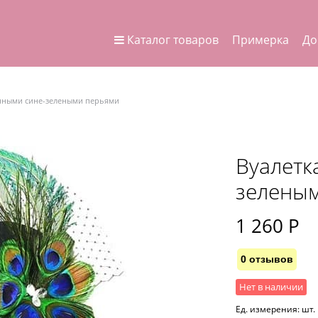
Каталог товаров
Примерка
До
инными сине-зелеными перьями
Вуалетк
зелены
1 260
 Р
0 отзывов
Нет в наличии
Ед. измерения:
шт.