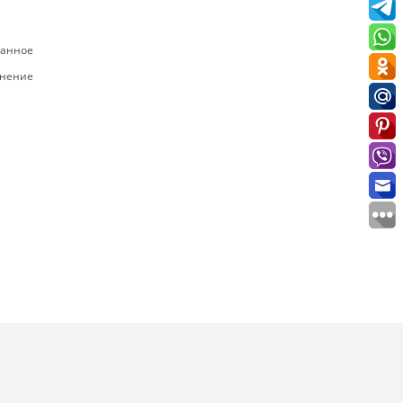
ранное
внение