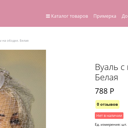
Каталог товаров
Примерка
До
м на ободке. Белая
Вуаль с
Белая
788
 Р
0 отзывов
Нет в наличии
Ед. измерения:
шт.