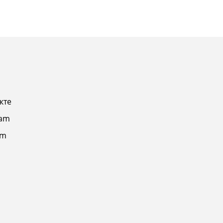
кте
ram
am