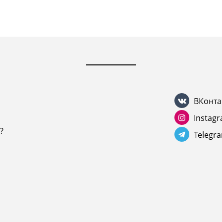
ВКонта
Instag
?
Telegr