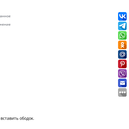
ранное
внение
вставить ободок.