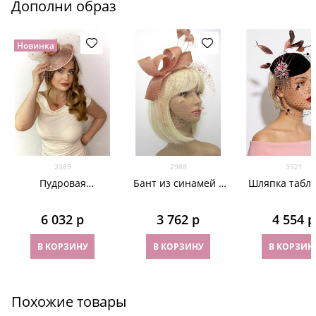
Дополни образ
Новинка
2389
2988
3521
Пудровая
Бант из синамей с
Шляпка табле
элегантная шляпка
вуалью цвета
вуалью и роз
с вуалью Элеонора
чайной розы
брошью
6 032
 р
3 762
 р
4 554
 р
В КОРЗИНУ
В КОРЗИНУ
В КОРЗИН
Похожие товары