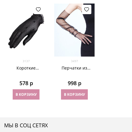
3137
3497
Короткие
Перчатки из
прозрачные
фатина 70 см. На
перчатки с
узкую руку
578
 р
998
 р
плейбойчиками. 6
цветов
В КОРЗИНУ
В КОРЗИНУ
МЫ В СОЦ СЕТЯХ