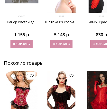
ЖХ002
3085
4045
Набор кистей для
Шляпка из соломки
4045. Крас
маникюра. Соболь
Вивиан. Красная
длинные пер
55см. Трико
1 155
 р
5 148
 р
830
 р
жаккард
В КОРЗИНУ
В КОРЗИНУ
В КОРЗИН
Похожие товары