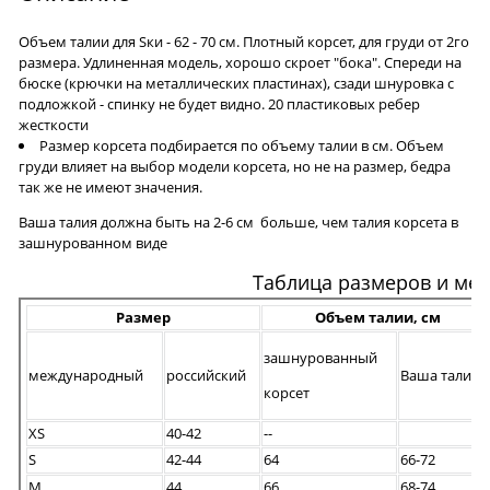
Объем талии для Sки - 62 - 70 см. Плотный корсет, для груди от 2го
размера. Удлиненная модель, хорошо скроет "бока". Спереди на
бюске (крючки на металлических пластинах), сзади шнуровка с
подложкой - спинку не будет видно. 20 пластиковых ребер
жесткости
Размер корсета подбирается по объему талии в см. Объем
груди влияет на выбор модели корсета, но не на размер, бедра
так же не имеют значения.
Ваша талия должна быть на 2-6 см больше, чем талия корсета в
зашнурованном виде
Таблица размеров и ме
Размер
Объем талии, см
зашнурованный
международный
российский
Ваша талия
корсет
XS
40-42
--
S
42-44
64
66-72
M
44
66
68-74