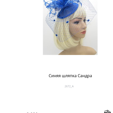
Синяя шляпка Сандра
2672_A