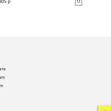
305
 р
305
 р
кте
ram
am