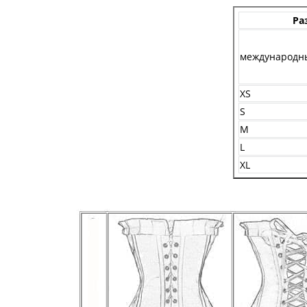
Ра
международн
XS
S
M
L
XL