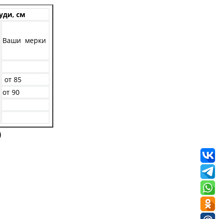
уди, см
Ваши мерки
от 85
от 90
)