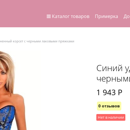
Каталог товаров
Примерка
До
ненный корсет с черными лаковыми пряжками
Синий у
черным
1 943
 Р
0 отзывов
Нет в наличии