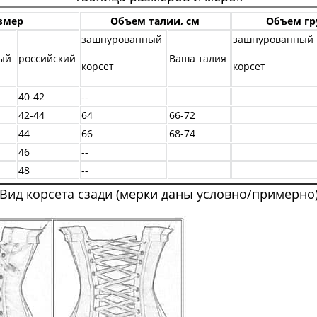
змер
Объем талии, см
Объем гр
зашнурованный
зашнурованный
ый
российский
Ваша талия
корсет
корсет
40-42
--
42-44
64
66-72
44
66
68-74
46
--
48
--
Вид корсета сзади (мерки даны условно/примерно