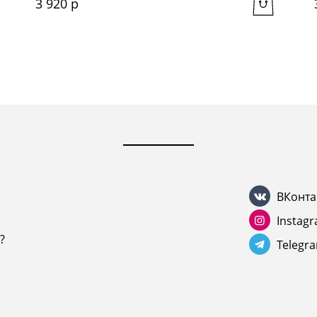
3 920
 р
ВКонта
Instag
?
Telegr