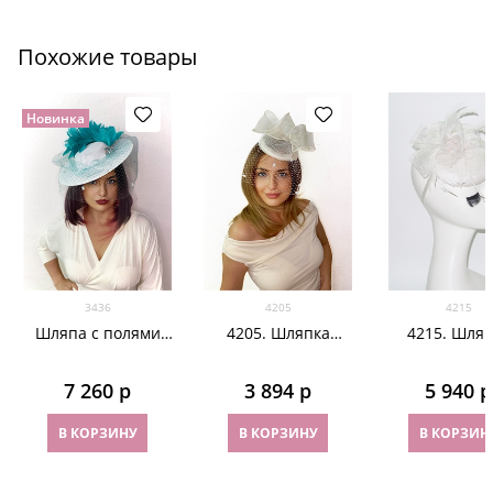
Похожие товары
Новинка
3436
4205
4215
Шляпа с полями
4205. Шляпка
4215. Шляп
для скачек с
таблетка с
таблетка 
бирюзовыми
объемным бантом
синамей Веро
7 260
 р
3 894
 р
5 940
 р
перьями. Белая
Аманда. Белая
Белая
В КОРЗИНУ
В КОРЗИНУ
В КОРЗИН