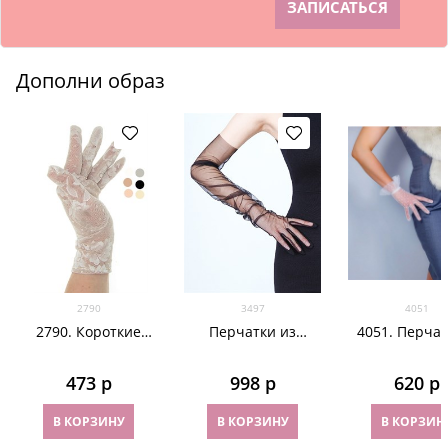
Дополни образ
2790
3497
4051
2790. Короткие
Перчатки из
4051. Перчат
перчатки. Гипюр
фатина 70 см. На
горошек коро
узкую руку
Белые
473
 р
998
 р
620
 р
В КОРЗИНУ
В КОРЗИНУ
В КОРЗИН