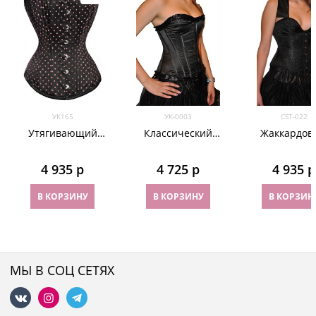
УК165
УК-0003
CST-022
Утягивающий
Классический
Жаккардов
корсет в мелкий
черный сатиновый
корсет с глу
горошек
корсет с оборками
декольте на л
4 935
 р
4 725
 р
4 935
 р
В КОРЗИНУ
В КОРЗИНУ
В КОРЗИН
МЫ В СОЦ СЕТЯХ