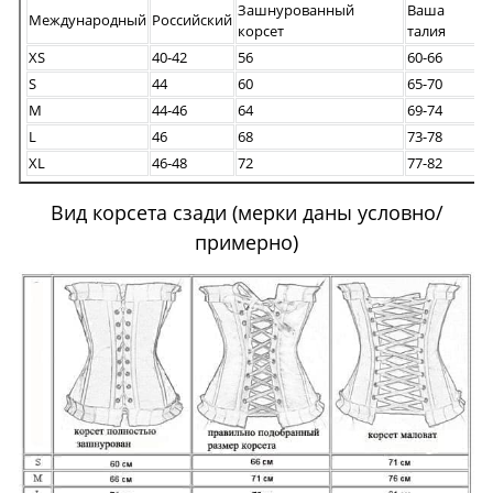
Зашнурованный
Ваша
Международный
Российский
корсет
талия
XS
40-42
56
60-66
S
44
60
65-70
M
44-46
64
69-74
L
46
68
73-78
XL
46-48
72
77-82
Вид корсета сзади (мерки даны условно/
примерно)