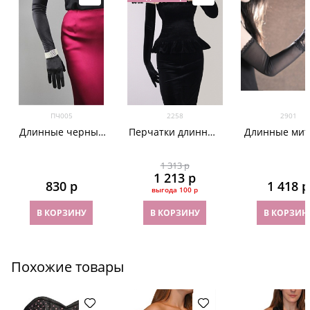
ПЧ005
2258
2901
Длинные черные
Перчатки длинные
Длинные мит
атласные перчатки
из велюра черные
из сетки. Чер
белые
1 313
 р
1 213
 р
830
 р
1 418
 р
выгода
100 р
В КОРЗИНУ
В КОРЗИНУ
В КОРЗИН
Похожие товары