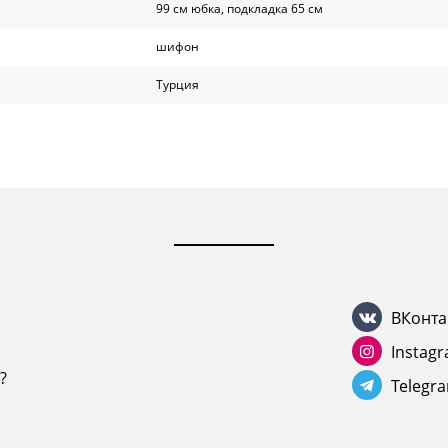
99 см юбка, подкладка 65 см
шифон
Турция
ВКонта
Instag
?
Telegr