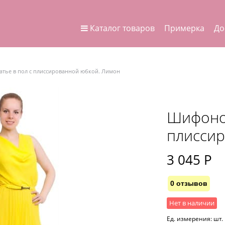
Каталог товаров
Примерка
До
тье в пол с плиссированной юбкой. Лимон
Шифонов
плиссир
3 045
 Р
0 отзывов
Нет в наличии
Ед. измерения:
шт.