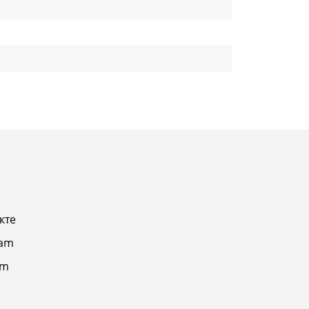
кте
ram
am