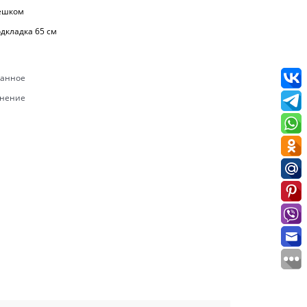
ешком
одкладка 65 см
ранное
внение