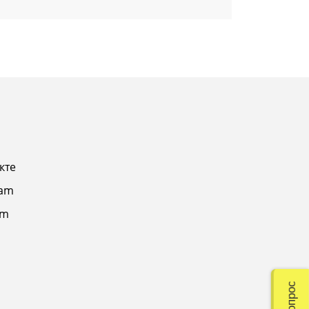
кте
ram
am