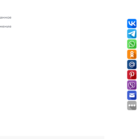
ранное
внение