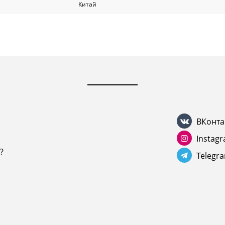
Китай
ВКонта
Instag
?
Telegr