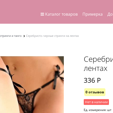
Каталог товаров
Примерка
До
стринги и танго
Серебристо-черные стринги на лентах
Серебри
лентах
336
 Р
0 отзывов
Нет в наличии
Ед. измерения:
шт