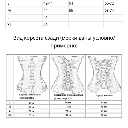
S
42-44
64
66-72
M
44
66
68-74
L
46
--
XL
48
--
Вид корсета сзади (мерки даны условно/
примерно)