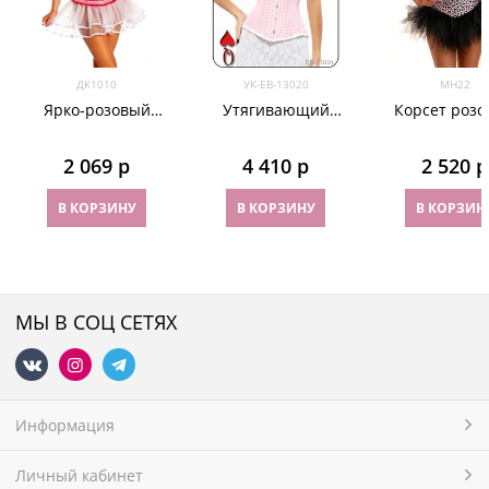
ДК1010
УК-EB-13020
МН22
Ярко-розовый
Утягивающий
Корсет роз
корсет
корсет в розово-
леопард
белую клеточку
2 069
 р
4 410
 р
2 520
 р
В КОРЗИНУ
В КОРЗИНУ
В КОРЗИН
МЫ В СОЦ СЕТЯХ
Информация
Личный кабинет