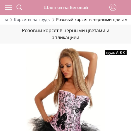
Шляпки на Беговой
сеты
Корсеты на грудь
Розовый корсет в черными цветами
Розовый корсет в черными цветами и
апликацией
грудь А-В-С