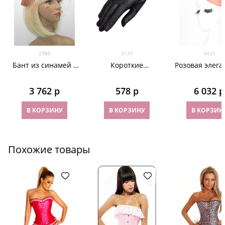
2988
3137
3431
Бант из синамей с
Короткие
Розовая элега
вуалью цвета
прозрачные
шляпка с пе
чайной розы
перчатки с
Мини Элеон
3 762
 р
578
 р
6 032
 р
плейбойчиками. 6
цветов
В КОРЗИНУ
В КОРЗИНУ
В КОРЗИН
Похожие товары