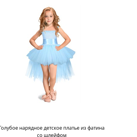
Голубое нарядное детское платье из фатина
Пышно
со шлейфом
бирю