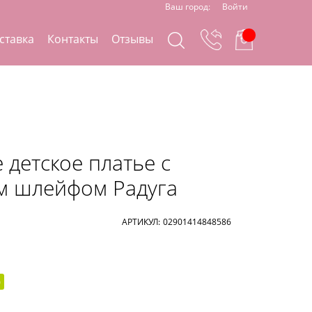
Ваш город:
Войти
ставка
Контакты
Отзывы
детское платье с
м шлейфом Радуга
АРТИКУЛ:
02901414848586
)