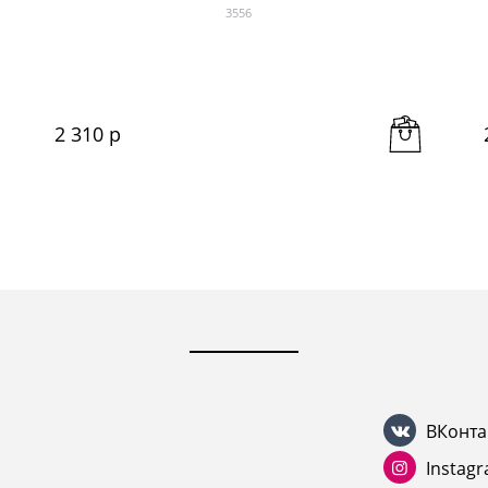
3556
2 310
 р
ВКонта
Instag