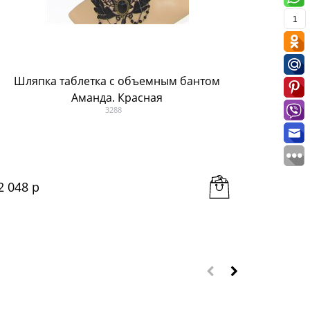
1
Шляпка таблетка с объемным бантом
8-13 л
Аманда. Красная
3288
2 048
 р
473
 р