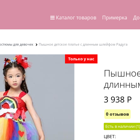
Каталог товаров
Примерка
До
остюмы для девочек
Пышное детское платье с длинным шлейфом Радуга
Только у нас
Пышное 
длинны
3 938
 Р
0 отзывов
Есть в наличии (
1
ЦВЕТ: