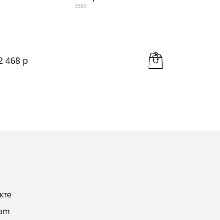
3569
2 468
 р
2 258
 
кте
ram