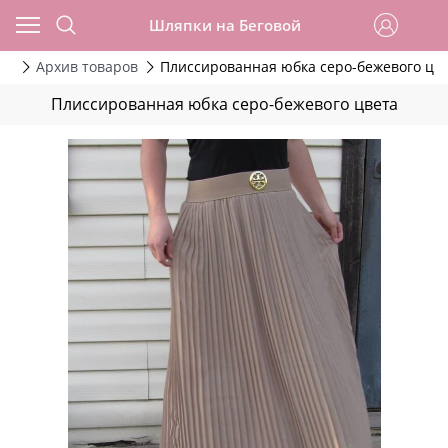
Шляпки на Беговой
да
Архив товаров
Плиссированная юбка серо-бежевого цв
Плиссированная юбка серо-бежевого цвета