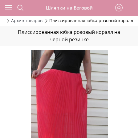
Шляпки на Беговой
да
Архив товаров
Плиссированная юбка розовый коралл н
Плиссированная юбка розовый коралл на
черной резинке