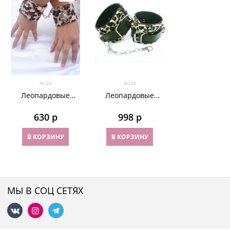
А024
А034
Леопардовые
Леопардовые
наручники на
наручники на
кнопках, сверху
ремнях
630
 р
998
 р
мягкий велюр.
В КОРЗИНУ
В КОРЗИНУ
МЫ В СОЦ СЕТЯХ