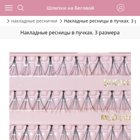
Шляпки на Беговой
ры
накладные реснички
Накладные ресницы в пучках. 3 р
Накладные ресницы в пучках. 3 размера