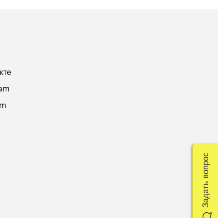
кте
ram
am
Задать вопрос