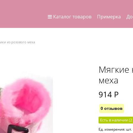
Каталог товаров
Примерка
До
ики из розового меха
Мягкие 
меха
914
 Р
0 отзывов
Есть в наличии (
2
Ед. измерения:
шт.