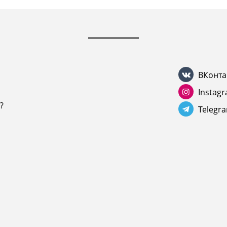
ВКонта
Instag
?
Telegr