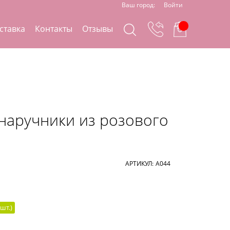
Ваш город:
Войти
ставка
Контакты
Отзывы
наручники из розового
АРТИКУЛ:
А044
шт.
)