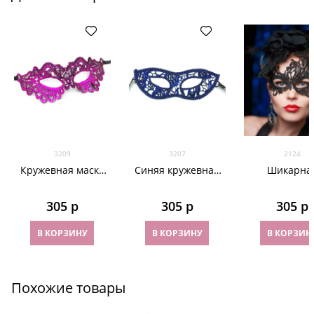
3209
3207
2124
Кружевная маска
Синяя кружевная
Шикарна
темная фуксия 3209
маска 3207
ассиметрич
кружевная м
305
 р
305
 р
305
 р
В КОРЗИНУ
В КОРЗИНУ
В КОРЗИН
Похожие товары