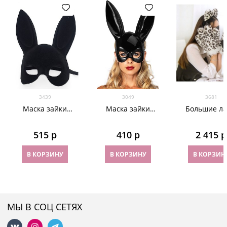
3439
3049
3681
Маска зайки
Маска зайки
Большие л
PLAYBOY. Черная
PLAYBOY. Черная
снежного ба
бархатистая
лаковая
515
 р
410
 р
2 415
 р
В КОРЗИНУ
В КОРЗИНУ
В КОРЗИН
МЫ В СОЦ СЕТЯХ