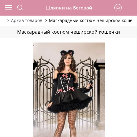
Шляпки на Беговой
да
Архив товаров
Маскарадный костюм чеширской кошеч
Маскарадный костюм чеширской кошечки