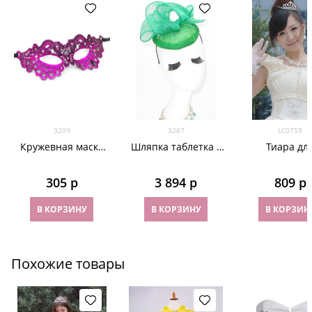
3209
3287
LC0759
Кружевная маска
Шляпка таблетка с
Тиара дл
темная фуксия 3209
объемным бантом
принцесс
Аманда. Зеленая
305
 р
3 894
 р
809
 р
В КОРЗИНУ
В КОРЗИНУ
В КОРЗИН
Похожие товары