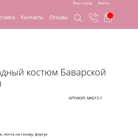
Ваш город:
Войти
ставка
Контакты
Отзывы
дный костюм Баварской
и
АРТИКУЛ:
МК015-1
е, лента на голову, фартук