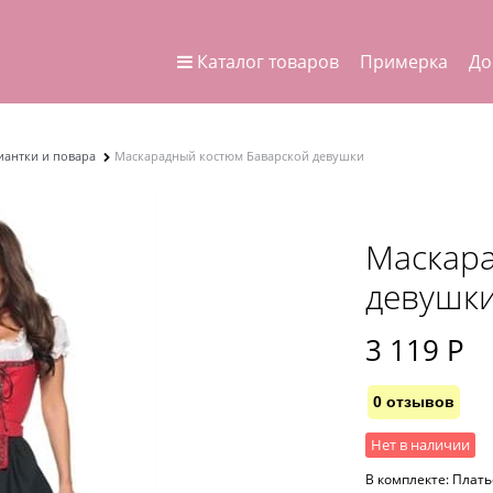
Каталог товаров
Примерка
До
иантки и повара
Маскарадный костюм Баварской девушки
Маскара
девушк
3 119
 Р
0 отзывов
Нет в наличии
В комплекте:
Плать