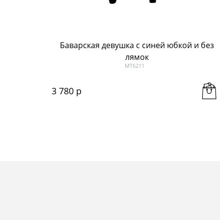
Баварская девушка с синей юбкой и без
лямок
МТ6211
3 780
 р