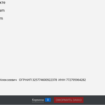
кте
ram
am
 Алексеевич ОГРНИП 325774600922378 ИНН 772795964282
Корзина
0
ОФОРМИТЬ ЗАКАЗ