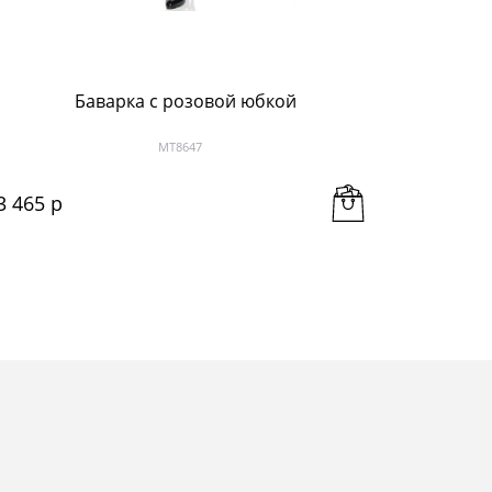
Баварка с розовой юбкой
МТ8647
3 465
 р
2 888
 