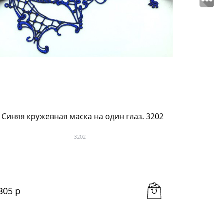
Синяя кружевная маска на один глаз. 3202
Круже
3202
305
 р
473
 р