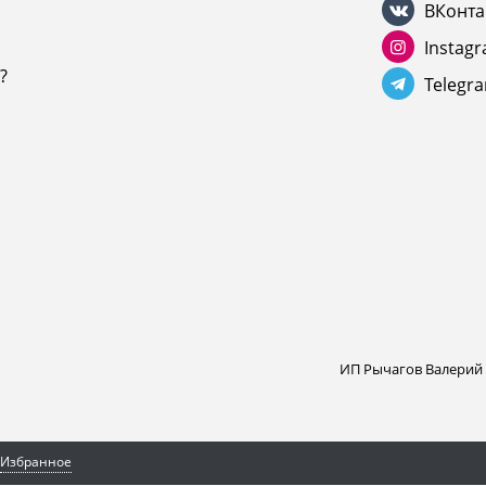
ВКонта
Instag
?
Telegr
ИП Рычагов Валерий
Избранное