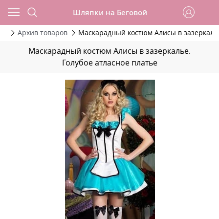
Шляпки на Беговой
да
Архив товаров
Маскарадный костюм Алисы в зазеркалье
Маскарадный костюм Алисы в зазеркалье.
Голубое атласное платье