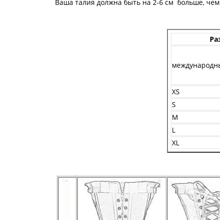
Ваша талия должна быть на 2-6 см больше, чем
Ра
международн
XS
S
M
L
XL