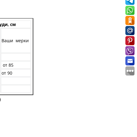
уди, см
Ваши мерки
от 85
от 90
)