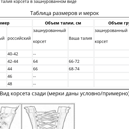
 талия корсета в зашнурованном виде
Таблица размеров и мерок
змер
Объем талии, см
Объем гр
зашнурованный
зашнурованный
ый
российский
Ваша талия
корсет
корсет
40-42
--
42-44
64
66-72
44
66
68-74
46
--
48
--
Вид корсета сзади (мерки даны условно/примерно