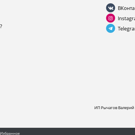
ВКонта
Instag
?
Telegr
ИП Рычагов Валерий
Избранное