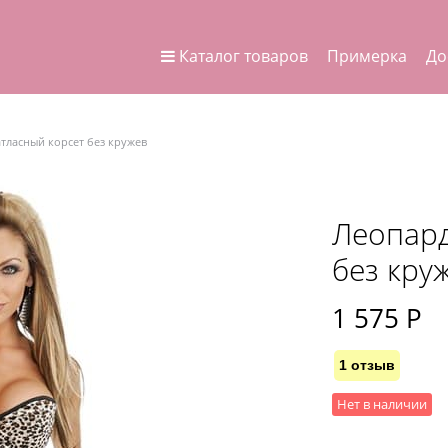
Каталог товаров
Примерка
До
тласный корсет без кружев
Леопард
без кру
1 575
 Р
1 отзыв
Нет в наличии