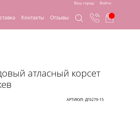
Ваш город:
Войти
ставка
Контакты
Отзывы
овый атласный корсет
жев
АРТИКУЛ:
ДГ6279-15