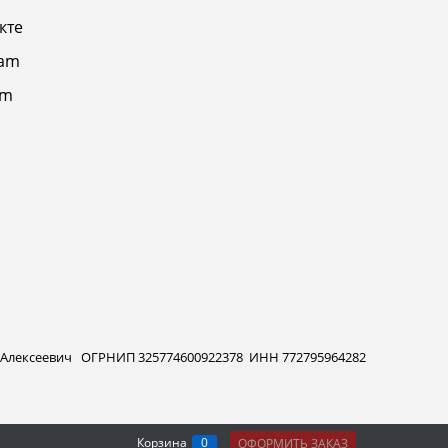
кте
ram
am
 Алексеевич ОГРНИП 325774600922378 ИНН 772795964282
Корзина
0
ОФОРМИТЬ ЗАКАЗ