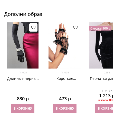
Дополни образ
Скидка 100 р
ПЧ005
ПЧ009
2258
Длинные черные
Короткие
Перчатки дл
атласные перчатки
гипюровые
из велюра ч
перчатки без
1 313
 р
пальцев. 3 цвета
1 213
 р
830
 р
473
 р
выгода
100 
В КОРЗИНУ
В КОРЗИНУ
В КОРЗИН