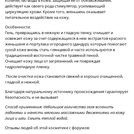
количество воды в коже, защищая ее от обезвоживания,
действует как своего рода стимулятор, усиливающий
циркуляцию крови. Кроме того,
женьшень
оказывает
питательное воздействие на кожу.
Особенности:
Гель, превращаясь в нежную и гладкую пенку, очищает и
освежает кожу за счет содержащихся в нем экстрактов красного
женьшеня и портулака огородного (дандур), которые помогают
сухой коже вновь стать глянцевой и часто используются в
традиционной восточной чистке травяной пеной.
Очищает кожу лица от загрязнений, не повреждая
гидролипидную пленку.
После очистки кожа становится свежей и хорошо очищенной,
гладкой и нежной.
Благодаря натуральному источнику происхождения гарантирует
безопасность и не вызывает
Способ применения:
Небольшое количество геля вспенить
ладонями и нанести мягкими массажными движениями на кожу
лица и шеи. Смыть теплой водой.
Отзывы людей об этой косметике с форумов: