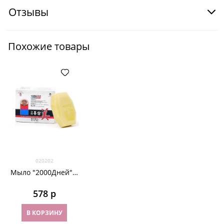
Отзывы
Похожие товары
020202
Мыло "2000Дней" с
экстрактом
шестилетнего
578
 р
красного женьшеня
В КОРЗИНУ