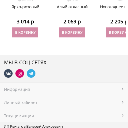
ДК1028-3S
ДЛ5216
3544
Ярко-розовый
Алый атласный
Новогоднее п
корсет с золотой
корсет с белым
со снегови
вышивкой и
кантом по лифу
3 014
 р
2 069
 р
2 205
 р
кружевом
В КОРЗИНУ
В КОРЗИНУ
В КОРЗИН
МЫ В СОЦ СЕТЯХ
Информация
Личный кабинет
Текущие акции
ИП Рычагов Валерий Алексеевич