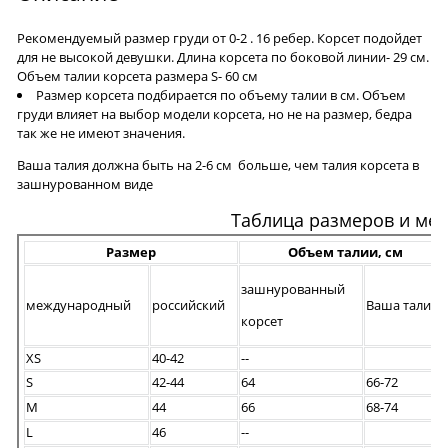
Рекомендуемый размер груди от 0-2 . 16 ребер. Корсет подойдет
для не высокой девушки. Длина корсета по боковой линии- 29 см.
Объем талии корсета размера S- 60 см
Размер корсета подбирается по объему талии в см. Объем
груди влияет на выбор модели корсета, но не на размер, бедра
так же не имеют значения.
Ваша талия должна быть на 2-6 см больше, чем талия корсета в
зашнурованном виде
Таблица размеров и ме
Размер
Объем талии, см
зашнурованный
международный
российский
Ваша талия
корсет
XS
40-42
--
S
42-44
64
66-72
M
44
66
68-74
L
46
--