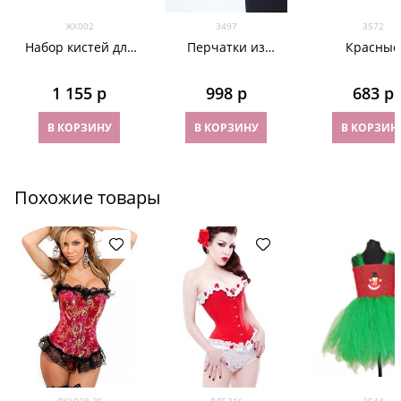
ЖХ002
3497
3572
Набор кистей для
Перчатки из
Красные
маникюра. Соболь
фатина 70 см. На
прозрачн
узкую руку
перчатки 
1 155
 р
998
 р
683
 р
бантиком и 
В КОРЗИНУ
В КОРЗИНУ
В КОРЗИН
Похожие товары