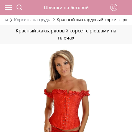
Шляпки на Беговой
сеты
Корсеты на грудь
Красный жаккардовый корсет с рюш
Красный жаккардовый корсет с рюшами на
плечах