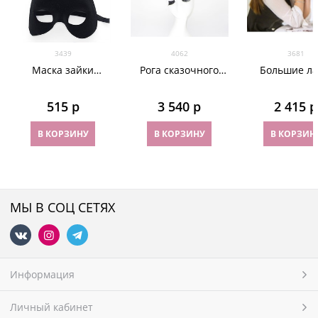
3439
4062
3681
Маска зайки
Рога сказочного
Большие л
PLAYBOY. Черная
оленя с ушками
снежного ба
бархатистая
515
 р
3 540
 р
2 415
 р
В КОРЗИНУ
В КОРЗИНУ
В КОРЗИН
МЫ В СОЦ СЕТЯХ
Информация
Личный кабинет