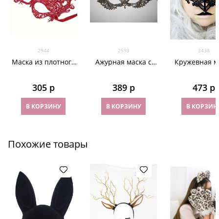
2944
2593
3438
Маска из плотного
Ажурная маска с
Кружевная м
кружева красная.
золотым
"Воин ноч
2944
напылением 2593
305
 р
389
 р
473
 р
В КОРЗИНУ
В КОРЗИНУ
В КОРЗИН
Похожие товары