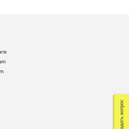
кте
ram
am
Задать вопрос