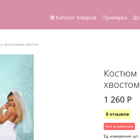
Каталог товаров
Примерка
До
ы с фатиновым хвостом
Костюм 
хвостом
1 260
 Р
0 отзывов
Нет в наличии
Ед. измерения:
шт.