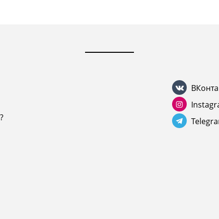
ВКонта
Instag
?
Telegr