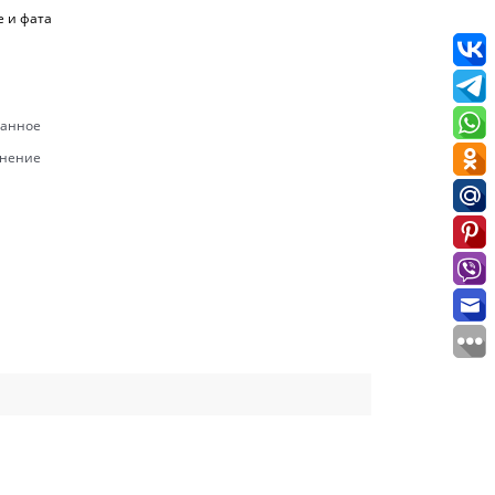
е и фата
ранное
внение