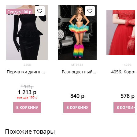
Скидка 100 р
2258
МТ9138
4056
Перчатки длинные
Разноцветный
4056. Корот
из велюра черные
подъюбник-пачка
перчатки 
фатина в цве
1 313
 р
с рюшей. Ра
1 213
 р
цвета
840
 р
578
 р
выгода
100 р
В КОРЗИНУ
В КОРЗИНУ
В КОРЗИН
Похожие товары