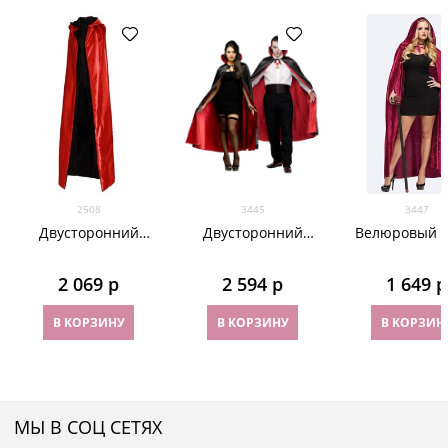
2508
3445
3447
Двусторонний
Двусторонний
Велюровый 
атласный плащ с
атласный плащ без
бордо
капюшоном
капюшона. 150см
2 069
 р
2 594
 р
1 649
 р
В КОРЗИНУ
В КОРЗИНУ
В КОРЗИН
МЫ В СОЦ СЕТЯХ