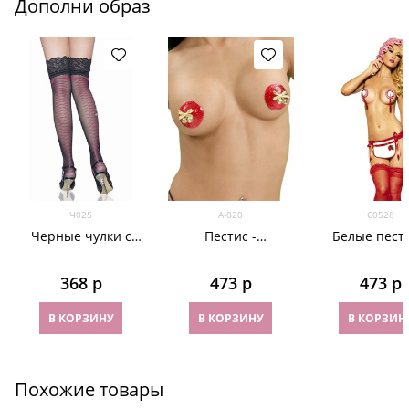
Дополни образ
Ч025
А-020
C0528
Черные чулки с
Пестис -
Белые пести
розовым рисунком
новогодние
красным
сзади
наклейки на грудь
кисточка
368
 р
473
 р
473
 р
со стразами и
колокольчиками
В КОРЗИНУ
В КОРЗИНУ
В КОРЗИН
Похожие товары