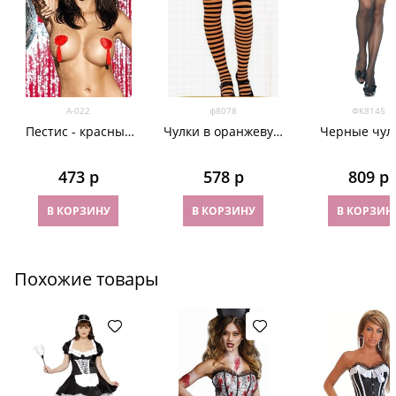
А-022
ф8078
ФК8145
Пестис - красные
Чулки в оранжевую
Черные чул
наклейки на грудь
полоску
леопардов
с кисточками в
поясом
473
 р
578
 р
809
 р
виде сердечек
В КОРЗИНУ
В КОРЗИНУ
В КОРЗИН
Похожие товары