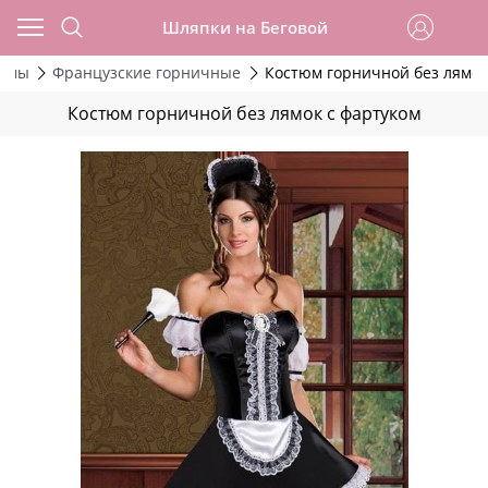
Шляпки на Беговой
тюмы
Французские горничные
Костюм горничной без лямок
Костюм горничной без лямок с фартуком