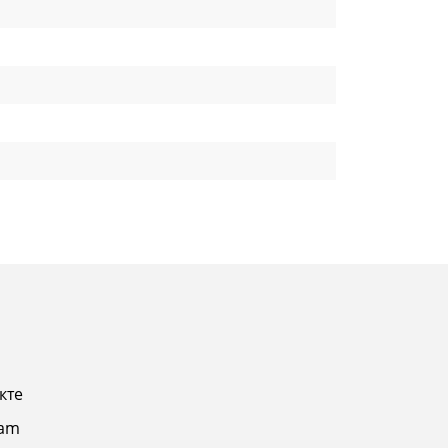
кте
ram