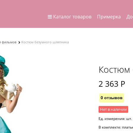
Каталог товаров
Примерка
До
 и фильмов
Костюм безумного шляпника
Костюм 
2 363
 Р
0 отзывов
Нет в наличии
Ед. измерения:
шт.
В комплекте:
плать