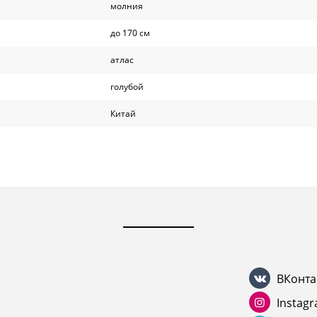
молния
до 170 см
атлас
голубой
Китай
ВКонта
Instag