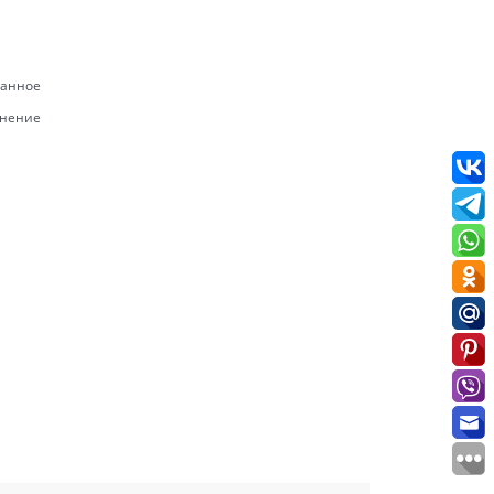
ранное
внение