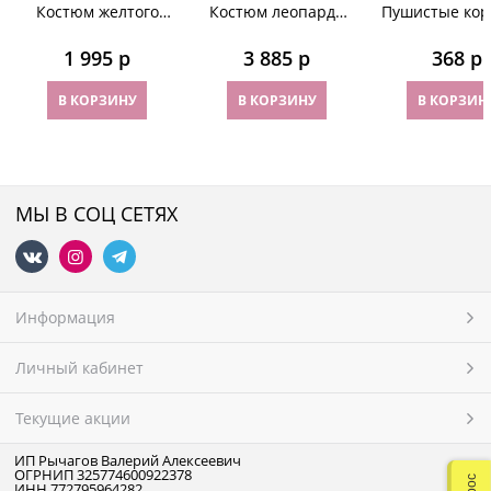
Костюм желтого
Костюм леопарда
Пушистые кор
монстрика
VIP
перчатки б
пальцев
1 995
 р
3 885
 р
368
 р
В КОРЗИНУ
В КОРЗИНУ
В КОРЗИН
МЫ В СОЦ СЕТЯХ
Информация
Личный кабинет
Текущие акции
ИП Рычагов Валерий Алексеевич
ОГРНИП 325774600922378
ИНН 772795964282