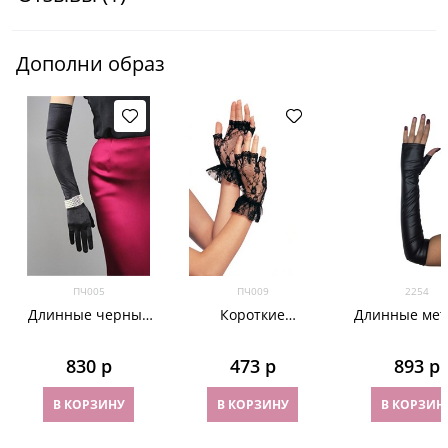
Дополни образ
ПЧ005
ПЧ009
2254
Длинные черные
Короткие
Длинные мет
атласные перчатки
гипюровые
под кожу
перчатки без
830
 р
473
 р
893
 р
пальцев. 3 цвета
В КОРЗИНУ
В КОРЗИНУ
В КОРЗИН