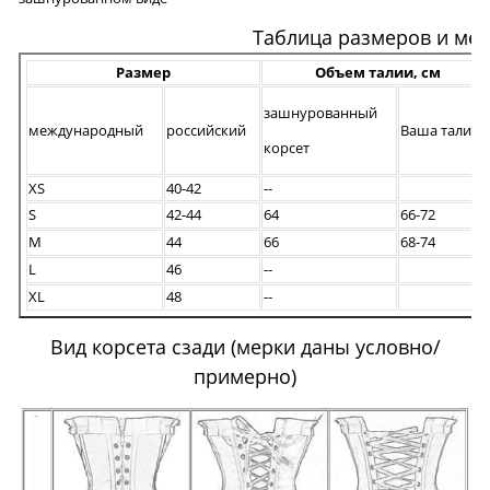
Таблица размеров и ме
Размер
Объем талии, см
зашнурованный
международный
российский
Ваша талия
корсет
XS
40-42
--
S
42-44
64
66-72
M
44
66
68-74
L
46
--
XL
48
--
Вид корсета сзади (мерки даны условно/
примерно)