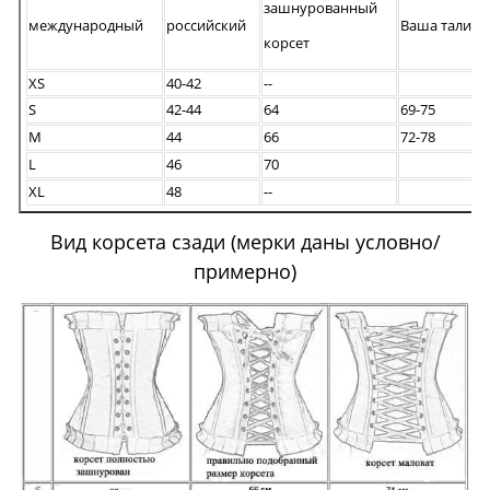
зашнурованный
международный
российский
Ваша талия
корсет
XS
40-42
--
S
42-44
64
69-75
M
44
66
72-78
L
46
70
XL
48
--
Вид корсета сзади (мерки даны условно/
примерно)