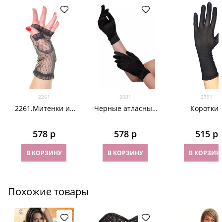
2261
2601
2791
2261.Митенки из
Черные атласные
Коротки
фатина. Черные
короткие
перчатки. М
сетка. Чер
578
 р
578
 р
515
 р
В КОРЗИНУ
В КОРЗИНУ
В КОРЗИН
Похожие товары