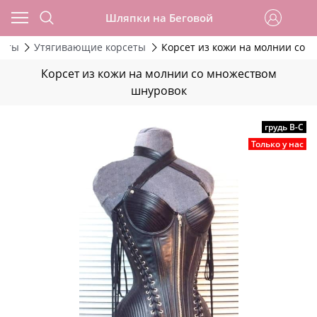
Шляпки на Беговой
сеты
Утягивающие корсеты
Корсет из кожи на молнии со 
Корсет из кожи на молнии со множеством
шнуровок
грудь В-С
Только у нас